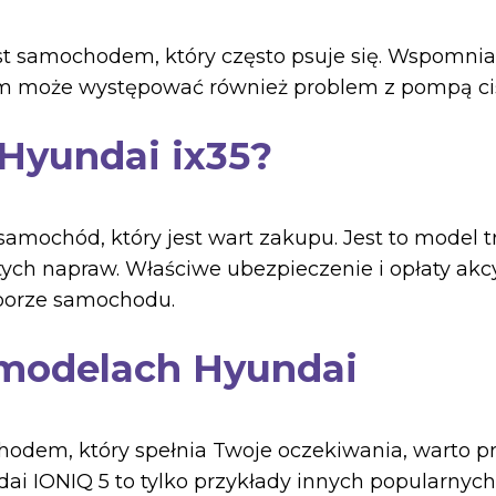
jest samochodem, który często psuje się. Wspomn
m może występować również problem z pompą ci
 Hyundai ix35?
amochód, który jest wart zakupu. Jest to model t
tych napraw. Właściwe ubezpieczenie i opłaty akc
borze samochodu.
 modelach Hyundai
chodem, który spełnia Twoje oczekiwania, warto p
ai IONIQ 5 to tylko przykłady innych popularnyc