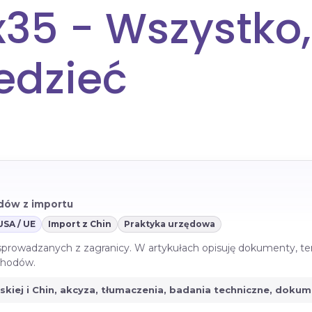
x35 - Wszystko,
edzieć
azdów z importu
USA / UE
Import z Chin
Praktyka urzędowa
 sprowadzanych z zagranicy. W artykułach opisuję dokumenty, te
ochodów.
jskiej i Chin, akcyza, tłumaczenia, badania techniczne, doku