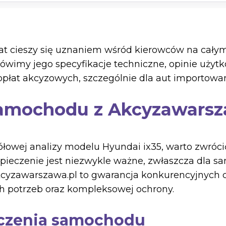
lat cieszy się uznaniem wśród kierowców na całym 
imy jego specyfikacje techniczne, opinie użyt
płat akcyzowych, szczególnie dla aut importowan
amochodu z Akcyzawarsz
ółowej analizy modelu Hyundai ix35, warto zwró
ieczenie jest niezwykle ważne, zwłaszcza dla 
 Akcyzawarszawa.pl to gwarancja konkurencyjnych
h potrzeb oraz kompleksowej ochrony.
eczenia samochodu