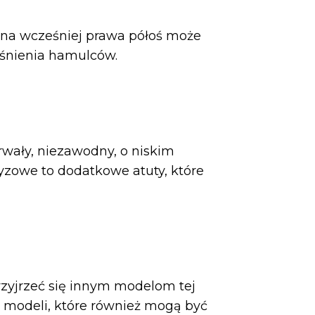
iana wcześniej prawa półoś może
śnienia hamulców.
rwały, niezawodny, o niskim
yzowe to dodatkowe atuty, które
rzyjrzeć się innym modelom tej
h modeli, które również mogą być