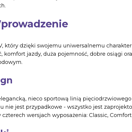
h.
Wprowadzenie
, który dzięki swojemu uniwersalnemu charaktero
, komfort jazdy, duża pojemność, dobre osiągi ora
hodowym.
ign
 elegancką, nieco sportową linią pięciodrzwioweg
u nie jest przypadkowe - wszystko jest zaprojekt
w czterech wersjach wyposażenia: Classic, Comfort