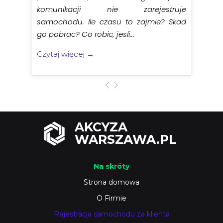
komunikacji nie zarejestruje
samochodu. Ile czasu to zajmie? Skad
go pobrac? Co robic, jesli...
Czytaj więcej →
AKCYZA
WARSZAWA.PL
Na skróty
Strona domowa
O Firmie
Rejestracja samochodu za klienta