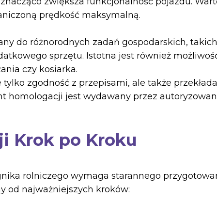
o znacząco zwiększa funkcjonalność pojazdu. Wart
aniczoną prędkość maksymalną.
ny do różnorodnych zadań gospodarskich, takich 
atkowego sprzętu. Istotna jest również możliwoś
ania czy kosiarka.
ylko zgodność z przepisami, ale także przekłada 
nt homologacji jest wydawany przez autoryzowa
ji Krok po Kroku
gnika rolniczego wymaga starannego przygotowan
y od najważniejszych kroków: