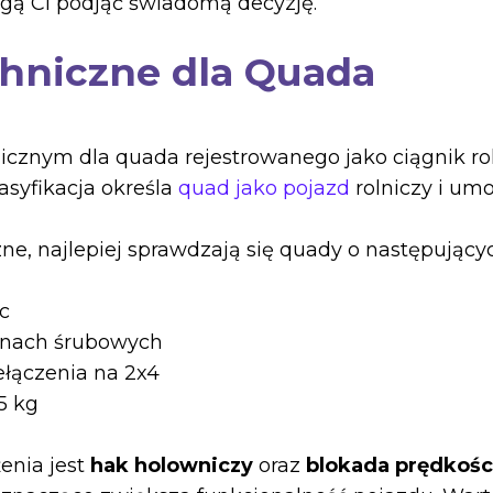
gą Ci podjąć świadomą decyzję.
niczne dla Quada
ym dla quada rejestrowanego jako ciągnik roln
lasyfikacja określa
quad jako pojazd
rolniczy i um
zne, najlepiej sprawdzają się quady o następujący
c
ynach śrubowych
ełączenia na 2x4
5 kg
nia jest
hak holowniczy
oraz
blokada prędkośc