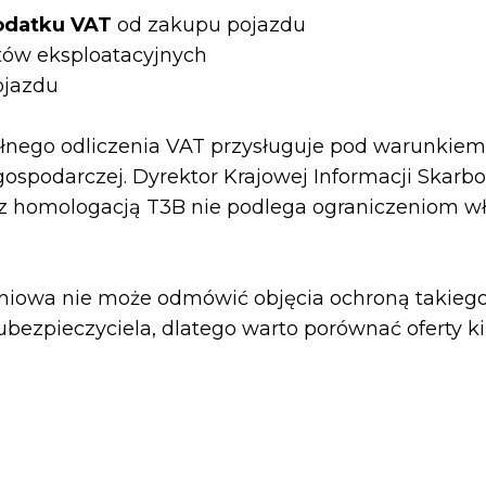
odatku VAT
od zakupu pojazdu
tów eksploatacyjnych
ojazdu
pełnego odliczenia VAT przysługuje pod warunkie
gospodarczej. Dyrektor Krajowej Informacji Skarbo
d z homologacją T3B nie podlega ograniczeniom 
iowa nie może odmówić objęcia ochroną takiego
ubezpieczyciela, dlatego warto porównać oferty k