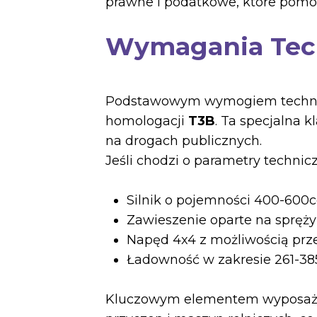
prawne i podatkowe, które pomo
Wymagania Tech
Podstawowym wymogiem techniczn
homologacji
T3B
. Ta specjalna k
na drogach publicznych.
Jeśli chodzi o parametry technic
Silnik o pojemności 400-600c
Zawieszenie oparte na spręż
Napęd 4x4 z możliwością prz
Ładowność w zakresie 261-38
Kluczowym elementem wyposaże