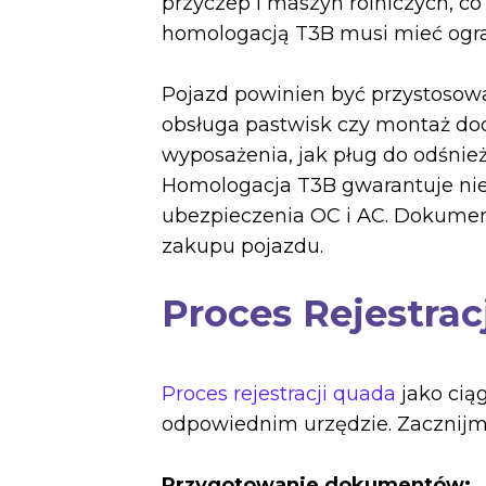
przyczep i maszyn rolniczych, c
homologacją T3B musi mieć ogr
Pojazd powinien być przystosowa
obsługa pastwisk czy montaż dod
wyposażenia, jak pług do odśnież
Homologacja T3B gwarantuje nie t
ubezpieczenia OC i AC. Dokume
zakupu pojazdu.
Proces Rejestrac
Proces rejestracji quada
jako cią
odpowiednim urzędzie. Zacznijm
Przygotowanie dokumentów: