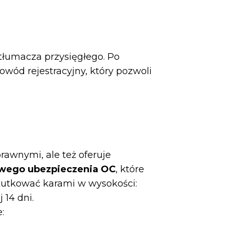
łumacza przysięgłego. Po
owód rejestracyjny, który pozwoli
rawnymi, ale też oferuje
wego ubezpieczenia OC
, które
kutkować karami w wysokości:
 14 dni.
: