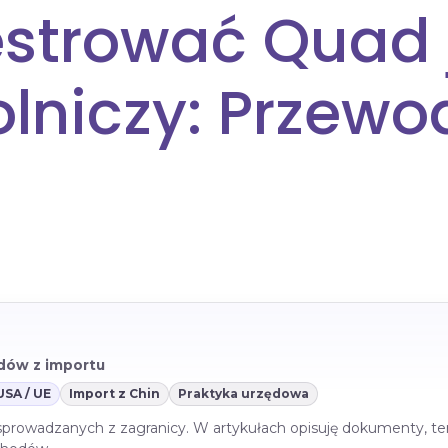
estrować Quad 
lniczy: Przewo
azdów z importu
USA / UE
Import z Chin
Praktyka urzędowa
 sprowadzanych z zagranicy. W artykułach opisuję dokumenty, te