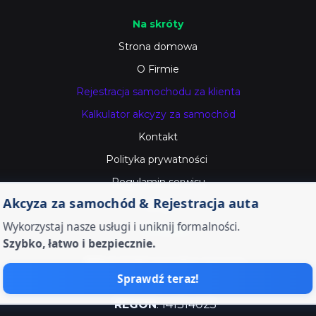
Na skróty
Strona domowa
O Firmie
Rejestracja samochodu za klienta
Kalkulator akcyzy za samochód
Kontakt
Polityka prywatności
Regulamin serwisu
Akcyza za samochód & Rejestracja auta
Blog
Wykorzystaj nasze usługi i uniknij formalności.
O Firmie
Szybko, łatwo i bezpiecznie.
s
Właściciel serwisu
: Mariola
Ślęczkowska
Sprawdź teraz!
REGON
: 141314025