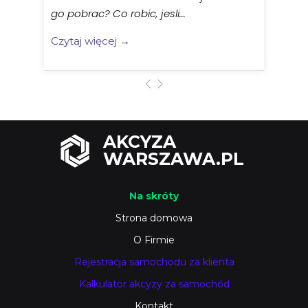
go pobrac? Co robic, jesli...
Czytaj więcej →
AKCYZA
WARSZAWA.PL
Na skróty
Strona domowa
O Firmie
Rejestracja samochodu za klienta
Kalkulator akcyzy za samochód
Kontakt