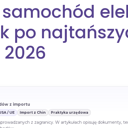
 samochód elek
k po najtańszy
 2026
azdów z importu
USA / UE
Import z Chin
Praktyka urzędowa
 sprowadzanych z zagranicy. W artykułach opisuję dokumenty, te