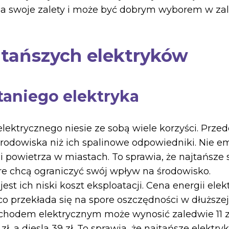
 swoje zalety i może być dobrym wyborem w zal
jtańszych elektryków
taniego elektryka
ktrycznego niesie ze sobą wiele korzyści. Przede
środowiska niż ich spalinowe odpowiedniki. Nie em
ci powietrza w miastach. To sprawia, że najtańsz
e chcą ograniczyć swój wpływ na środowisko.
est ich niski koszt eksploatacji. Cena energii elek
o przekłada się na spore oszczędności w dłuższej
chodem elektrycznym może wynosić zaledwie 11 z
ł, a diesla 39 zł. To sprawia, że najtańsze elekt