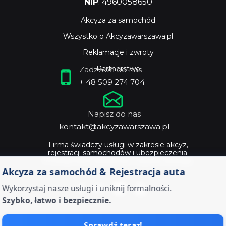
NIP
: 4960058650
Akcyza za samochód
Wszystko o Akcyzawarszawa.pl
Reklamacje i zwroty
Partnerstwo
Zadzwoń do nas
+ 48 509 274 704
Napisz do nas
kontakt@akcyzawarszawa.pl
Firma świadczy usługi w zakresie akcyz,
rejestracji samochodów i ubezpieczenia.
Profesjonalne doradztwo i szybka obsługa.
Akcyza za samochód & Rejestracja auta
Wykorzystaj nasze usługi i uniknij formalności.
Szybko, łatwo i bezpiecznie.
Sprawdź teraz!