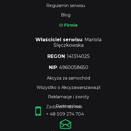
Regulamin serwisu
Blog
O Firmie
s
Właściciel serwisu
: Mariola
Ślęczkowska
REGON
: 141314025
NIP
: 4960058650
Akcyza za samochód
Wszystko o Akcyzawarszawa.pl
Reklamacje i zwroty
Partnerstwo
Zadzwoń do nas
+ 48 509 274 704