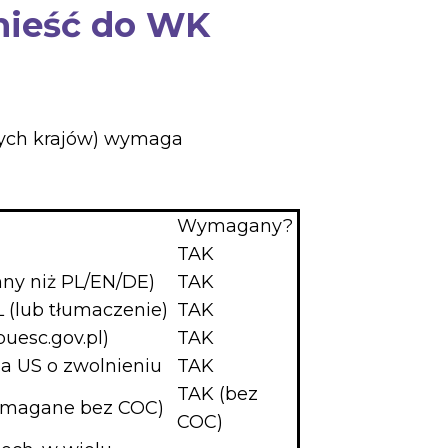
ynieść do WK
nnych krajów) wymaga
Wymagany?
TAK
nny niż PL/EN/DE)
TAK
 (lub tłumaczenie)
TAK
uesc.gov.pl)
TAK
a US o zwolnieniu
TAK
TAK (bez
wymagane bez COC)
COC)