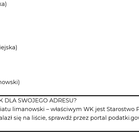
a)
jska)
owski)
K DLA SWOJEGO ADRESU?
wiatu limanowski – właściwym WK jest Starostwo
azł się na liście, sprawdź przez portal podatki.gov