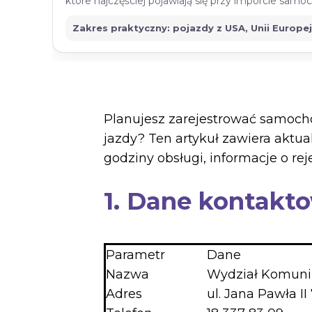
które najczęściej pojawiają się przy imporcie sam
Zakres praktyczny: pojazdy z USA, Unii Europe
Planujesz zarejestrować samochó
jazdy? Ten artykuł zawiera akt
godziny obsługi, informacje o r
1. Dane kontak
Parametr
Dane
Nazwa
Wydział Komuni
Adres
ul. Jana Pawła I