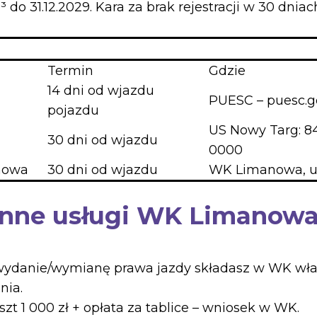
 31.12.2029. Kara za brak rejestracji w 30 dniach:
Termin
Gdzie
14 dni od wjazdu
PUESC – puesc.go
pojazdu
US Nowy Targ: 8
30 dni od wjazdu
0000
nowa
30 dni od wjazdu
WK Limanowa, ul.
i inne usługi WK Limanow
danie/wymianę prawa jazdy składasz w WK wła
nia.
 1 000 zł + opłata za tablice – wniosek w WK.