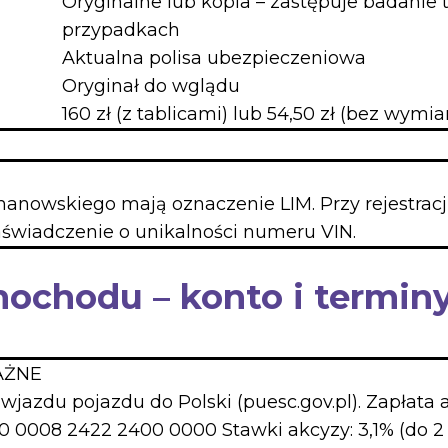
Oryginalne lub kopia – zastępuje badanie 
przypadkach
Aktualna polisa ubezpieczeniowa
Oryginał do wglądu
160 zł (z tablicami) lub 54,50 zł (bez wymia
imanowskiego mają oznaczenie LIM. Przy rejestrac
wiadczenie o unikalności numeru VIN.
mochodu – konto i termin
AŻNE
wjazdu pojazdu do Polski (puesc.gov.pl). Zapłata 
0 0008 2422 2400 0000 Stawki akcyzy: 3,1% (do 2