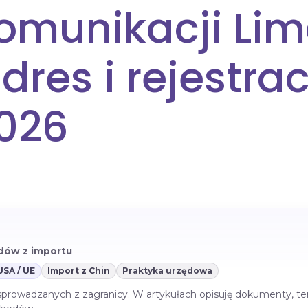
omunikacji Li
dres i rejestra
026
azdów z importu
USA / UE
Import z Chin
Praktyka urzędowa
 sprowadzanych z zagranicy. W artykułach opisuję dokumenty, te