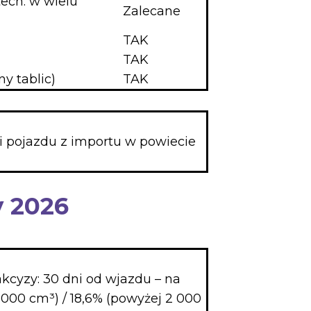
tech. w wielu
Zalecane
TAK
TAK
ny tablic)
TAK
ji pojazdu z importu w powiecie
y 2026
akcyzy: 30 dni od wjazdu – na
 000 cm³) / 18,6% (powyżej 2 000