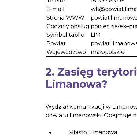
Telefon
18 337 83 09
E-mail
wk@powiat.lima
Strona WWW
powiat.limanowa
Godziny obsługi
poniedziałek–pią
Symbol tablic
LIM
Powiat
powiat limanows
Województwo
małopolskie
2. Zasięg terytor
Limanowa?
Wydział Komunikacji w Limanowa 
powiatu limanowski. Obejmuje n
Miasto Limanowa