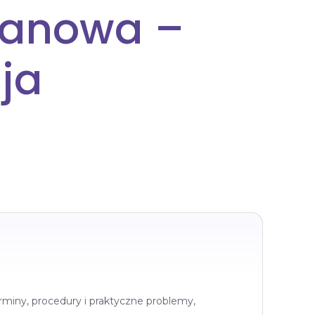
manowa –
cja
rminy, procedury i praktyczne problemy,