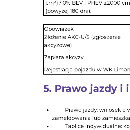
cm³) / 0% BEV i PHEV ≤2000 cm³ do
(powyżej 180 dni).
Obowiązek
Złożenie AKC-U/S (zgłoszenie
akcyzowe)
Zapłata akcyzy
Rejestracja pojazdu w WK Lima
5. Prawo jazdy 
Prawo jazdy: wniosek o wy
zameldowania lub zamieszka
Tablice indywidualne: koszt