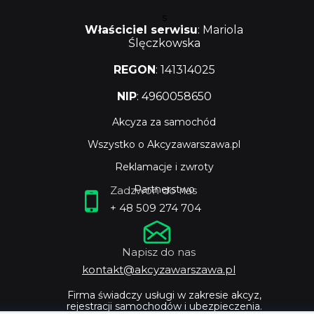
s
Właściciel serwisu
: Mariola
Ślęczkowska
REGON
: 141314025
NIP
: 4960058650
Akcyza za samochód
Wszystko o Akcyzawarszawa.pl
Reklamacje i zwroty
Partnerstwo
Zadzwoń do nas
+ 48 509 274 704
Napisz do nas
kontakt@akcyzawarszawa.pl
Firma świadczy usługi w zakresie akcyz,
rejestracji samochodów i ubezpieczenia.